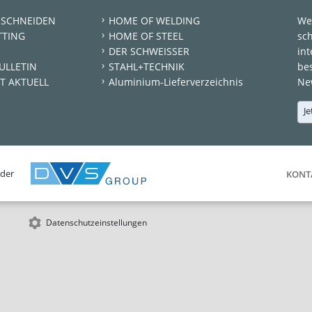
 SCHNEIDEN
HOME OF WELDING
We
TTING
HOME OF STEEL
sc
DER SCHWEISSER
int
ULLETIN
STAHL+TECHNIK
be
T AKTUELL
Aluminium-Lieferverzeichnis
New
Je
 der
KONT
Datenschutzeinstellungen