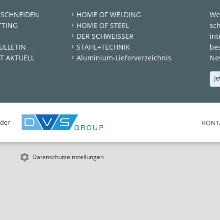
 SCHNEIDEN
HOME OF WELDING
We
TTING
HOME OF STEEL
sc
DER SCHWEISSER
int
ULLETIN
STAHL+TECHNIK
be
T AKTUELL
Aluminium-Lieferverzeichnis
New
Je
 der
KONT
Datenschutzeinstellungen