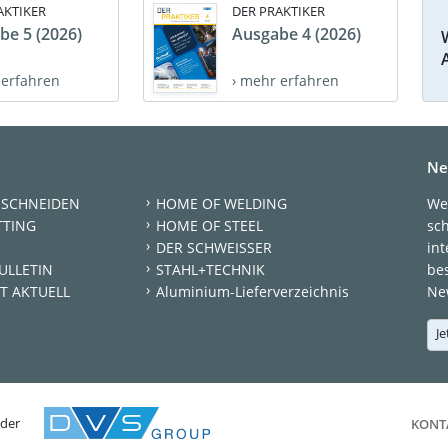
AKTIKER
DER PRAKTIKER
be 5 (2026)
Ausgabe 4 (2026)
 erfahren
› mehr erfahren
Ne
 SCHNEIDEN
HOME OF WELDING
We
TTING
HOME OF STEEL
sc
DER SCHWEISSER
int
ULLETIN
STAHL+TECHNIK
be
T AKTUELL
Aluminium-Lieferverzeichnis
New
Je
 der
KONT