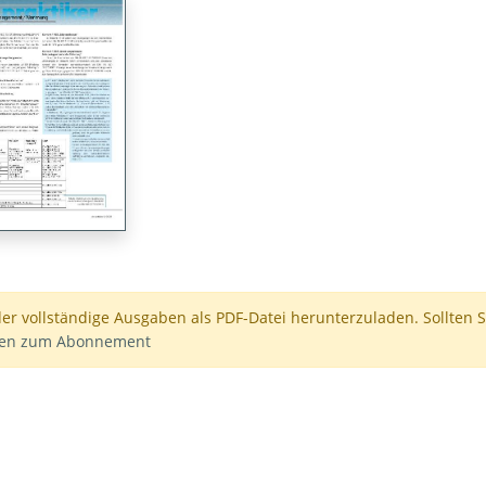
der vollständige Ausgaben als PDF-Datei herunterzuladen. Sollten S
nen zum Abonnement