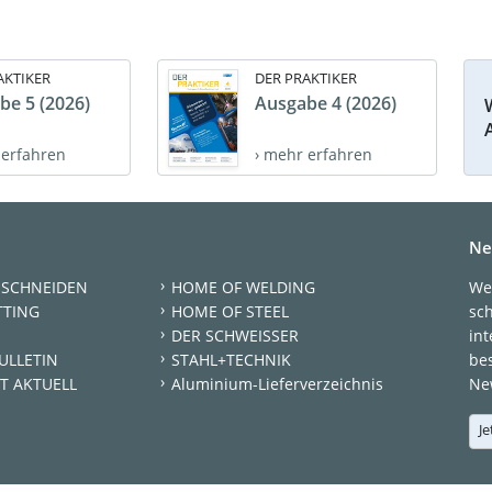
AKTIKER
DER PRAKTIKER
be 5 (2026)
Ausgabe 4 (2026)
 erfahren
› mehr erfahren
Ne
 SCHNEIDEN
HOME OF WELDING
We
TTING
HOME OF STEEL
sc
DER SCHWEISSER
int
ULLETIN
STAHL+TECHNIK
be
T AKTUELL
Aluminium-Lieferverzeichnis
New
Je