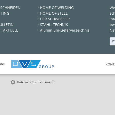
 SCHNEIDEN
HOME OF WELDING
We
TTING
HOME OF STEEL
sc
DER SCHWEISSER
int
ULLETIN
STAHL+TECHNIK
be
T AKTUELL
Aluminium-Lieferverzeichnis
New
Je
 der
KONT
Datenschutzeinstellungen