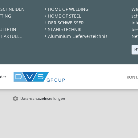
 SCHNEIDEN
HOME OF WELDING
We
TTING
HOME OF STEEL
sc
DER SCHWEISSER
int
ULLETIN
STAHL+TECHNIK
be
T AKTUELL
Aluminium-Lieferverzeichnis
New
Je
 der
KONT
Datenschutzeinstellungen