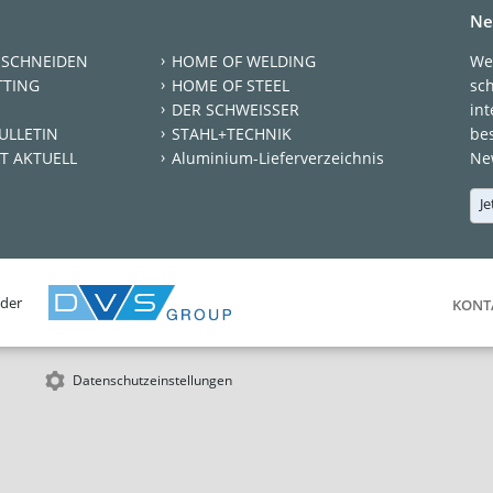
Ne
 SCHNEIDEN
HOME OF WELDING
We
TTING
HOME OF STEEL
sc
DER SCHWEISSER
int
ULLETIN
STAHL+TECHNIK
be
T AKTUELL
Aluminium-Lieferverzeichnis
New
Je
 der
KONT
Datenschutzeinstellungen