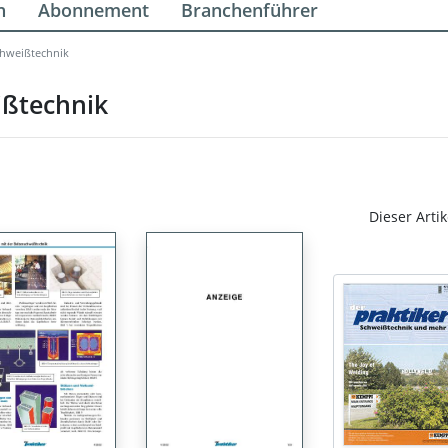
n
Abonnement
Branchenführer
chweißtechnik
ißtechnik
Dieser Artik