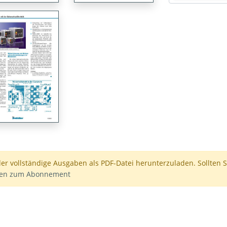
der vollständige Ausgaben als PDF-Datei herunterzuladen. Sollten S
nen zum Abonnement