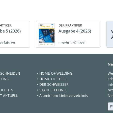
AKTIKER
DER PRAKTIKER
be 5 (2026)
Ausgabe 4 (2026)
 erfahren
› mehr erfahren
Ne
 SCHNEIDEN
HOME OF WELDING
We
TTING
HOME OF STEEL
sc
DER SCHWEISSER
int
ULLETIN
STAHL+TECHNIK
be
T AKTUELL
Aluminium-Lieferverzeichnis
New
Je