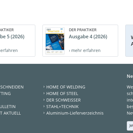
AKTIKER
DER PRAKTIKER
be 5 (2026)
Ausgabe 4 (2026)
 erfahren
› mehr erfahren
Ne
 SCHNEIDEN
HOME OF WELDING
We
TTING
HOME OF STEEL
sc
DER SCHWEISSER
int
ULLETIN
STAHL+TECHNIK
be
T AKTUELL
Aluminium-Lieferverzeichnis
New
Je