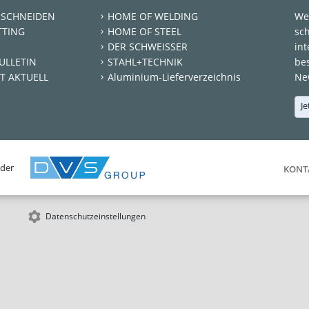
 SCHNEIDEN
HOME OF WELDING
We
TTING
HOME OF STEEL
sc
DER SCHWEISSER
int
ULLETIN
STAHL+TECHNIK
be
T AKTUELL
Aluminium-Lieferverzeichnis
New
Je
 der
KONT
Datenschutzeinstellungen