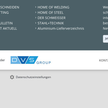
 SCHNEIDEN
HOME OF WELDING
We
TTING
HOME OF STEEL
sc
DER SCHWEISSER
int
ULLETIN
STAHL+TECHNIK
be
T AKTUELL
Aluminium-Lieferverzeichnis
New
Je
 der
KONT
Datenschutzeinstellungen