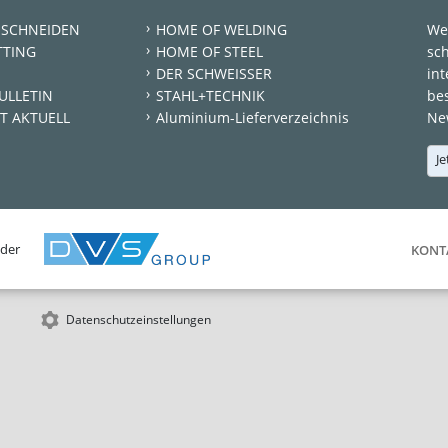
 SCHNEIDEN
HOME OF WELDING
We
TTING
HOME OF STEEL
sc
DER SCHWEISSER
int
ULLETIN
STAHL+TECHNIK
be
T AKTUELL
Aluminium-Lieferverzeichnis
New
Je
 der
KONT
Datenschutzeinstellungen