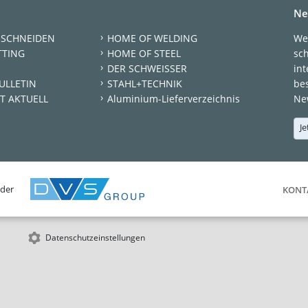
Ne
 SCHNEIDEN
HOME OF WELDING
We
TTING
HOME OF STEEL
sc
DER SCHWEISSER
int
ULLETIN
STAHL+TECHNIK
be
T AKTUELL
Aluminium-Lieferverzeichnis
New
Je
 der
KONT
Datenschutzeinstellungen