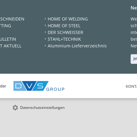
Ne
 SCHNEIDEN
HOME OF WELDING
We
TTING
HOME OF STEEL
sc
DER SCHWEISSER
int
ULLETIN
STAHL+TECHNIK
be
T AKTUELL
Aluminium-Lieferverzeichnis
New
Je
 der
KONT
Datenschutzeinstellungen