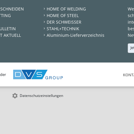
 SCHNEIDEN
HOME OF WELDING
We
TTING
HOME OF STEEL
sc
DER SCHWEISSER
int
ULLETIN
STAHL+TECHNIK
be
T AKTUELL
Aluminium-Lieferverzeichnis
New
Je
 der
KONT
Datenschutzeinstellungen