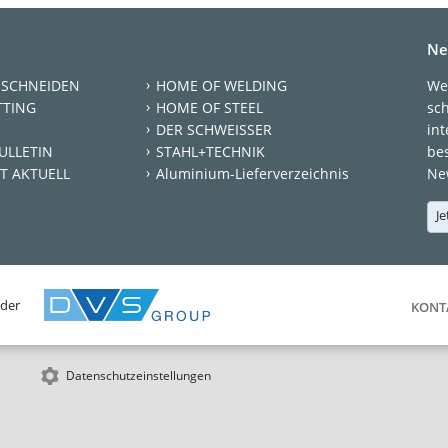
Ne
 SCHNEIDEN
HOME OF WELDING
We
TTING
HOME OF STEEL
sc
DER SCHWEISSER
int
ULLETIN
STAHL+TECHNIK
be
T AKTUELL
Aluminium-Lieferverzeichnis
New
Je
 der
KONT
Datenschutzeinstellungen