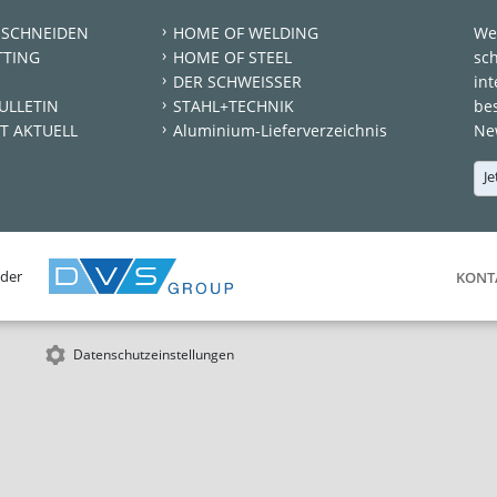
 SCHNEIDEN
HOME OF WELDING
We
TTING
HOME OF STEEL
sc
DER SCHWEISSER
int
ULLETIN
STAHL+TECHNIK
be
T AKTUELL
Aluminium-Lieferverzeichnis
New
Je
 der
KONT
Datenschutzeinstellungen