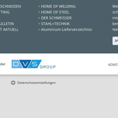
 SCHNEIDEN
HOME OF WELDING
We
TTING
HOME OF STEEL
sc
DER SCHWEISSER
int
ULLETIN
STAHL+TECHNIK
be
T AKTUELL
Aluminium-Lieferverzeichnis
New
Je
 der
KONT
Datenschutzeinstellungen