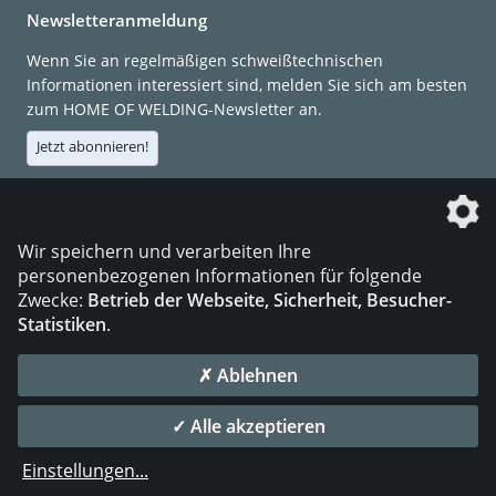
Newsletteranmeldung
Wenn Sie an regelmäßigen schweißtechnischen
Informationen interessiert sind, melden Sie sich am besten
zum HOME OF WELDING-Newsletter an.
Jetzt abonnieren!
Die DVS Media GmbH ist ein Unternehmen der
Wir speichern und verarbeiten Ihre
personenbezogenen Informationen für folgende
Zwecke:
Betrieb der Webseite, Sicherheit, Besucher-
Statistiken
.
KONTAKT
IMPRESSUM
DATENSCHUTZ
✗ Ablehnen
© 2026 DVS Media GmbH
✓ Alle akzeptieren
Datenschutzeinstellungen
Einstellungen
...
die profilschmiede - Internetagentur