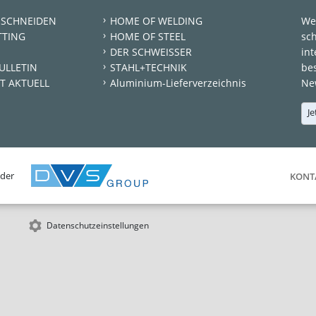
 SCHNEIDEN
HOME OF WELDING
We
TTING
HOME OF STEEL
sc
DER SCHWEISSER
int
ULLETIN
STAHL+TECHNIK
be
T AKTUELL
Aluminium-Lieferverzeichnis
New
Je
 der
KONT
Datenschutzeinstellungen