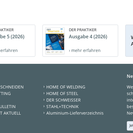
AKTIKER
DER PRAKTIKER
be 5 (2026)
Ausgabe 4 (2026)
 erfahren
› mehr erfahren
Ne
 SCHNEIDEN
HOME OF WELDING
We
TTING
HOME OF STEEL
sc
DER SCHWEISSER
int
ULLETIN
STAHL+TECHNIK
be
T AKTUELL
Aluminium-Lieferverzeichnis
New
Je