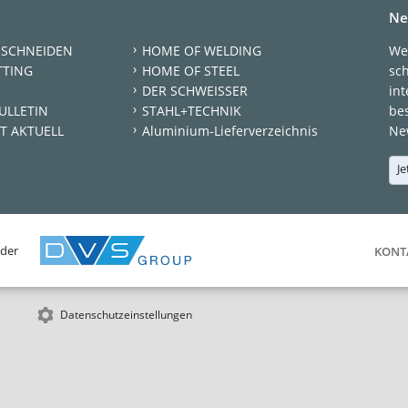
Ne
 SCHNEIDEN
HOME OF WELDING
We
TTING
HOME OF STEEL
sc
DER SCHWEISSER
int
ULLETIN
STAHL+TECHNIK
be
T AKTUELL
Aluminium-Lieferverzeichnis
New
Je
 der
KONT
Datenschutzeinstellungen