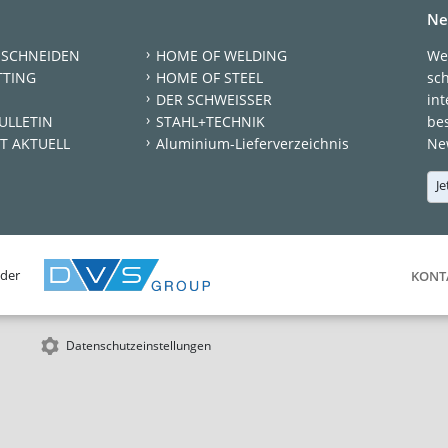
Ne
 SCHNEIDEN
HOME OF WELDING
We
TTING
HOME OF STEEL
sc
DER SCHWEISSER
int
ULLETIN
STAHL+TECHNIK
be
T AKTUELL
Aluminium-Lieferverzeichnis
New
Je
 der
KONT
Datenschutzeinstellungen