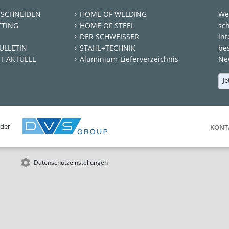
 SCHNEIDEN
HOME OF WELDING
We
TTING
HOME OF STEEL
sc
DER SCHWEISSER
int
ULLETIN
STAHL+TECHNIK
be
T AKTUELL
Aluminium-Lieferverzeichnis
New
Je
 der
KONT
Datenschutzeinstellungen