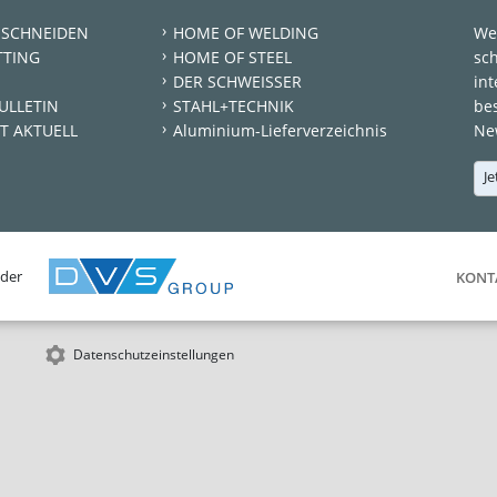
 SCHNEIDEN
HOME OF WELDING
We
TTING
HOME OF STEEL
sc
DER SCHWEISSER
int
ULLETIN
STAHL+TECHNIK
be
T AKTUELL
Aluminium-Lieferverzeichnis
New
Je
 der
KONT
Datenschutzeinstellungen