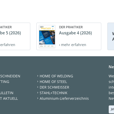
AKTIKER
DER PRAKTIKER
be 5 (2026)
Ausgabe 4 (2026)
 erfahren
› mehr erfahren
Ne
 SCHNEIDEN
HOME OF WELDING
We
TTING
HOME OF STEEL
sc
DER SCHWEISSER
int
ULLETIN
STAHL+TECHNIK
be
T AKTUELL
Aluminium-Lieferverzeichnis
New
Je