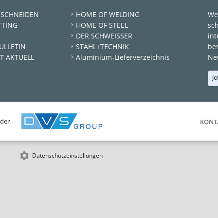
 SCHNEIDEN
HOME OF WELDING
We
TTING
HOME OF STEEL
sc
DER SCHWEISSER
int
ULLETIN
STAHL+TECHNIK
be
T AKTUELL
Aluminium-Lieferverzeichnis
New
Je
 der
KONT
Datenschutzeinstellungen