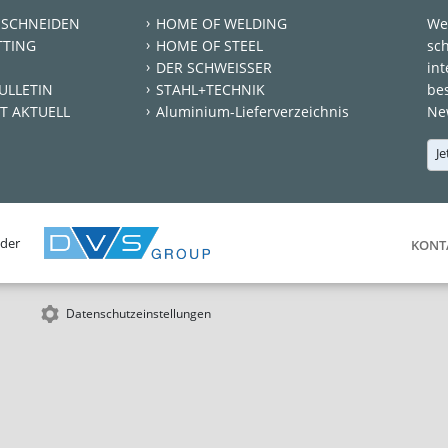
 SCHNEIDEN
HOME OF WELDING
We
TTING
HOME OF STEEL
sc
DER SCHWEISSER
int
ULLETIN
STAHL+TECHNIK
be
T AKTUELL
Aluminium-Lieferverzeichnis
New
Je
 der
KONT
Datenschutzeinstellungen