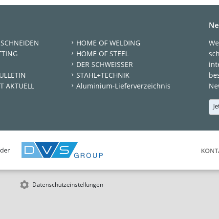
Ne
 SCHNEIDEN
HOME OF WELDING
We
TTING
HOME OF STEEL
sc
DER SCHWEISSER
int
ULLETIN
STAHL+TECHNIK
be
T AKTUELL
Aluminium-Lieferverzeichnis
New
Je
 der
KONT
Datenschutzeinstellungen