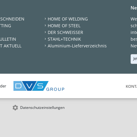
Ne
 SCHNEIDEN
HOME OF WELDING
We
TTING
HOME OF STEEL
sc
DER SCHWEISSER
int
ULLETIN
STAHL+TECHNIK
be
T AKTUELL
Aluminium-Lieferverzeichnis
New
Je
 der
KONT
Datenschutzeinstellungen