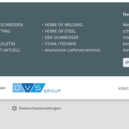
Ne
 SCHNEIDEN
HOME OF WELDING
We
TTING
HOME OF STEEL
sc
DER SCHWEISSER
int
ULLETIN
STAHL+TECHNIK
be
T AKTUELL
Aluminium-Lieferverzeichnis
New
Je
 der
KONT
Datenschutzeinstellungen