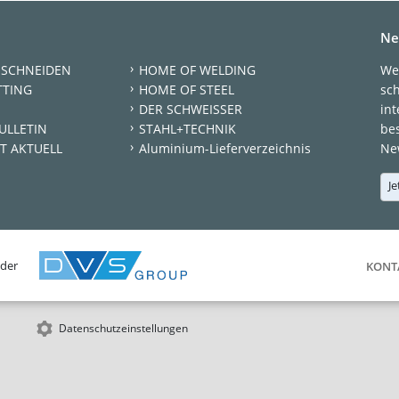
Ne
 SCHNEIDEN
HOME OF WELDING
We
TTING
HOME OF STEEL
sc
DER SCHWEISSER
int
ULLETIN
STAHL+TECHNIK
be
T AKTUELL
Aluminium-Lieferverzeichnis
New
Je
 der
KONT
Datenschutzeinstellungen