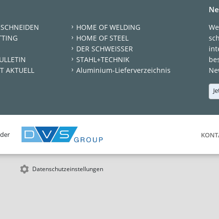
Ne
 SCHNEIDEN
HOME OF WELDING
We
TTING
HOME OF STEEL
sc
DER SCHWEISSER
int
ULLETIN
STAHL+TECHNIK
be
T AKTUELL
Aluminium-Lieferverzeichnis
New
Je
 der
KONT
Datenschutzeinstellungen