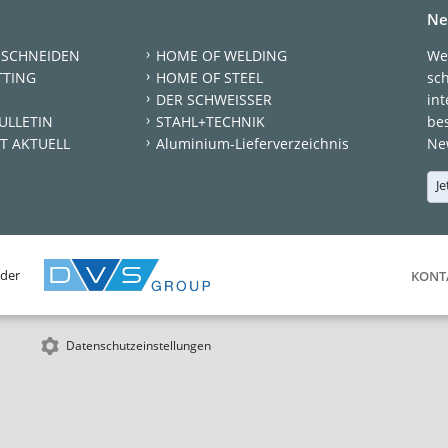
Ne
 SCHNEIDEN
HOME OF WELDING
We
TTING
HOME OF STEEL
sc
DER SCHWEISSER
int
ULLETIN
STAHL+TECHNIK
be
T AKTUELL
Aluminium-Lieferverzeichnis
New
Je
 der
KONT
Datenschutzeinstellungen