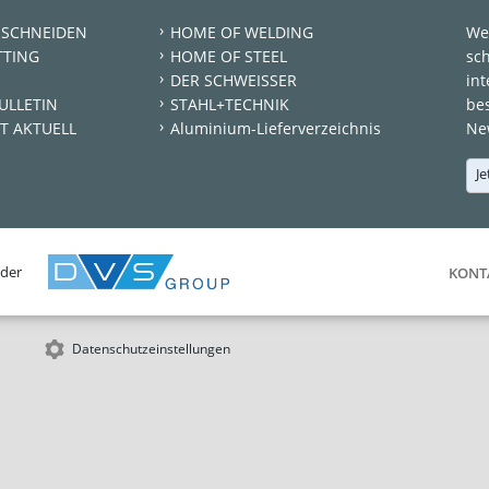
 SCHNEIDEN
HOME OF WELDING
We
TTING
HOME OF STEEL
sc
DER SCHWEISSER
int
ULLETIN
STAHL+TECHNIK
be
T AKTUELL
Aluminium-Lieferverzeichnis
New
Je
 der
KONT
Datenschutzeinstellungen