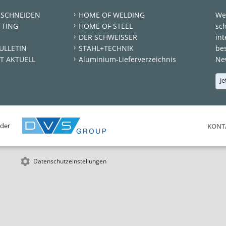
 SCHNEIDEN
HOME OF WELDING
We
TTING
HOME OF STEEL
sc
DER SCHWEISSER
int
ULLETIN
STAHL+TECHNIK
be
T AKTUELL
Aluminium-Lieferverzeichnis
New
Je
 der
KONT
Datenschutzeinstellungen