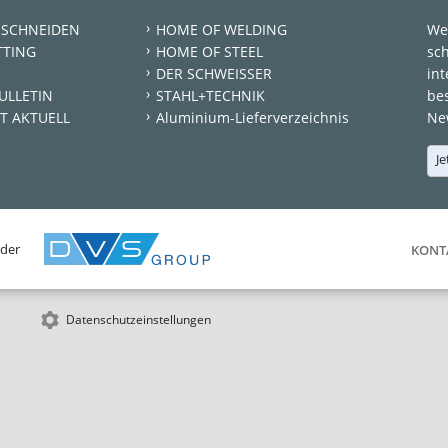
 SCHNEIDEN
HOME OF WELDING
We
TTING
HOME OF STEEL
sc
DER SCHWEISSER
int
ULLETIN
STAHL+TECHNIK
be
T AKTUELL
Aluminium-Lieferverzeichnis
New
Je
 der
KONT
Datenschutzeinstellungen