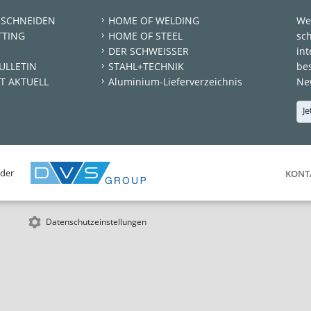
 SCHNEIDEN
HOME OF WELDING
We
TTING
HOME OF STEEL
sc
DER SCHWEISSER
int
ULLETIN
STAHL+TECHNIK
be
T AKTUELL
Aluminium-Lieferverzeichnis
New
Je
 der
KONT
Datenschutzeinstellungen