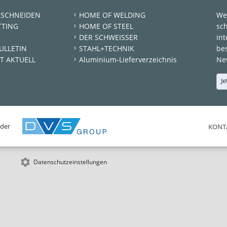
 SCHNEIDEN
HOME OF WELDING
We
TTING
HOME OF STEEL
sc
DER SCHWEISSER
int
ULLETIN
STAHL+TECHNIK
be
T AKTUELL
Aluminium-Lieferverzeichnis
New
Je
 der
KONT
Datenschutzeinstellungen