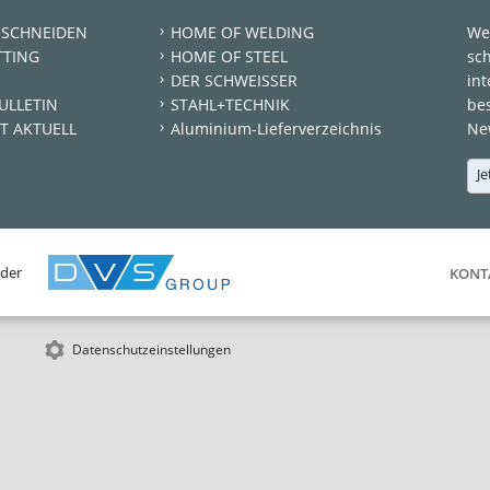
 SCHNEIDEN
HOME OF WELDING
We
TTING
HOME OF STEEL
sc
DER SCHWEISSER
int
ULLETIN
STAHL+TECHNIK
be
T AKTUELL
Aluminium-Lieferverzeichnis
New
Je
 der
KONT
Datenschutzeinstellungen