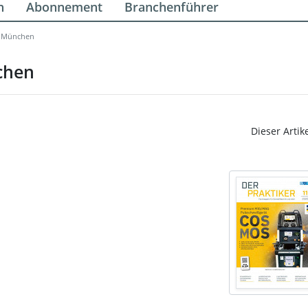
n
Abonnement
Branchenführer
V München
chen
Dieser Artik