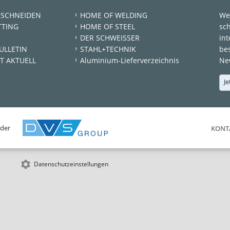
 SCHNEIDEN
HOME OF WELDING
We
TTING
HOME OF STEEL
sc
DER SCHWEISSER
int
ULLETIN
STAHL+TECHNIK
be
T AKTUELL
Aluminium-Lieferverzeichnis
New
Je
 der
KONT
Datenschutzeinstellungen