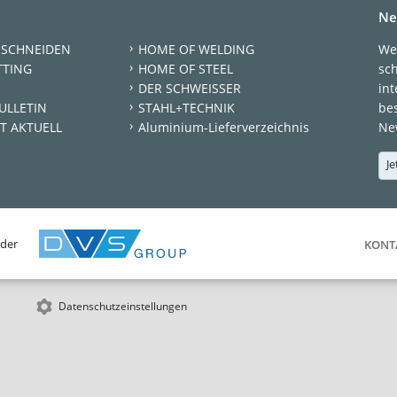
Ne
 SCHNEIDEN
HOME OF WELDING
We
TTING
HOME OF STEEL
sc
DER SCHWEISSER
int
ULLETIN
STAHL+TECHNIK
be
T AKTUELL
Aluminium-Lieferverzeichnis
New
Je
 der
KONT
Datenschutzeinstellungen