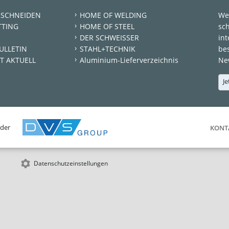
 SCHNEIDEN
HOME OF WELDING
We
TTING
HOME OF STEEL
sc
DER SCHWEISSER
int
ULLETIN
STAHL+TECHNIK
be
T AKTUELL
Aluminium-Lieferverzeichnis
New
Je
 der
KONT
Datenschutzeinstellungen