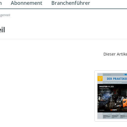
n
Abonnement
Branchenführer
genteil
il
Dieser Artik