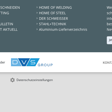
 SCHNEIDEN
HOME OF WELDING
We
TTING
HOME OF STEEL
sc
DER SCHWEISSER
int
ULLETIN
STAHL+TECHNIK
be
T AKTUELL
Aluminium-Lieferverzeichnis
New
Je
 der
KONT
Datenschutzeinstellungen