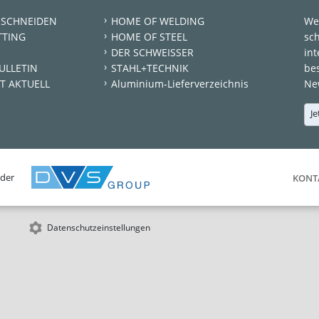
 SCHNEIDEN
HOME OF WELDING
We
TTING
HOME OF STEEL
sc
DER SCHWEISSER
int
ULLETIN
STAHL+TECHNIK
be
T AKTUELL
Aluminium-Lieferverzeichnis
New
Je
 der
KONT
Datenschutzeinstellungen