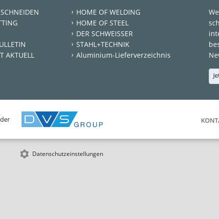
 SCHNEIDEN
HOME OF WELDING
We
TTING
HOME OF STEEL
sc
DER SCHWEISSER
int
ULLETIN
STAHL+TECHNIK
be
T AKTUELL
Aluminium-Lieferverzeichnis
New
Je
 der
KONT
Datenschutzeinstellungen