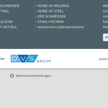
 SCHNEIDEN
HOME OF WELDING
We
TTING
HOME OF STEEL
sc
DER SCHWEISSER
int
ULLETIN
STAHL+TECHNIK
be
T AKTUELL
Aluminium-Lieferverzeichnis
New
Je
 der
KONT
Datenschutzeinstellungen