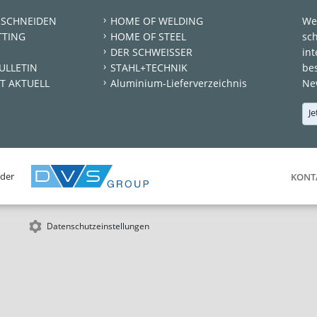
 SCHNEIDEN
HOME OF WELDING
We
TTING
HOME OF STEEL
sc
DER SCHWEISSER
int
ULLETIN
STAHL+TECHNIK
be
T AKTUELL
Aluminium-Lieferverzeichnis
New
Je
 der
KONT
Datenschutzeinstellungen