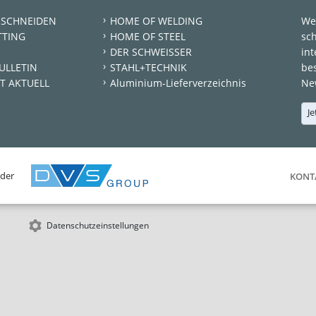
 SCHNEIDEN
HOME OF WELDING
We
TTING
HOME OF STEEL
sc
DER SCHWEISSER
int
ULLETIN
STAHL+TECHNIK
be
T AKTUELL
Aluminium-Lieferverzeichnis
New
Je
 der
KONT
Datenschutzeinstellungen