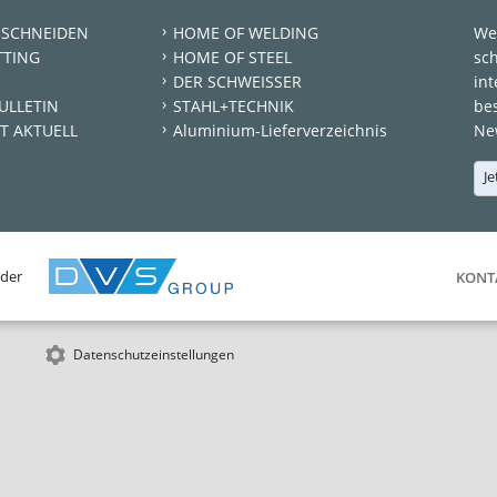
 SCHNEIDEN
HOME OF WELDING
We
TTING
HOME OF STEEL
sc
DER SCHWEISSER
int
ULLETIN
STAHL+TECHNIK
be
T AKTUELL
Aluminium-Lieferverzeichnis
New
Je
 der
KONT
Datenschutzeinstellungen